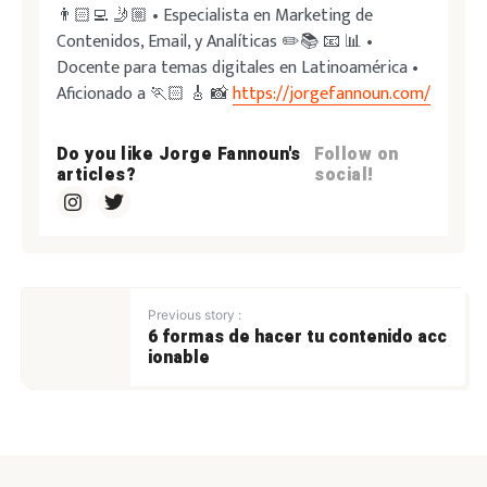
👨🏻‍💻 🤳🏼 • Especialista en Marketing de
Contenidos, Email, y Analíticas ✏️📚 📧 📊 •
Docente para temas digitales en Latinoamérica •
Aficionado a 🏃🏻 🎸 📸
https://jorgefannoun.com/
Do you like Jorge Fannoun's
Follow on
articles?
social!
Previous story :
6 formas de hacer tu contenido acc
ionable