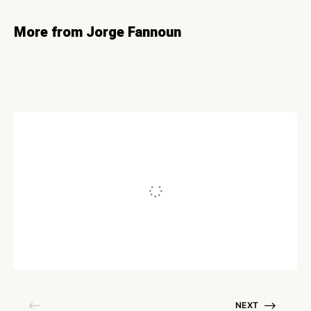
More from Jorge Fannoun
ESENCIALES
Tipos de contenido:
Cuáles hay y cómo
usarlos en tu estrategia
Written by
Jorge Fannoun
31/03/2019
NEXT